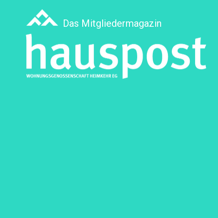
Das Mitgliedermagazin